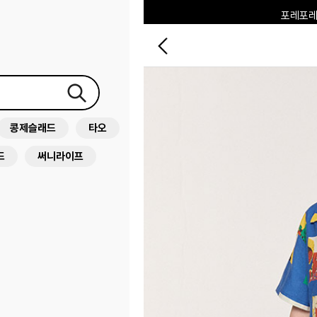
포레포레
하우스오브캐러셀
콩제슬래드
타오
드
써니라이프