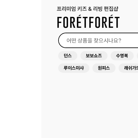
던스
보보쇼즈
수영복
루이스미샤
원피스
래쉬가
미미앤룰라