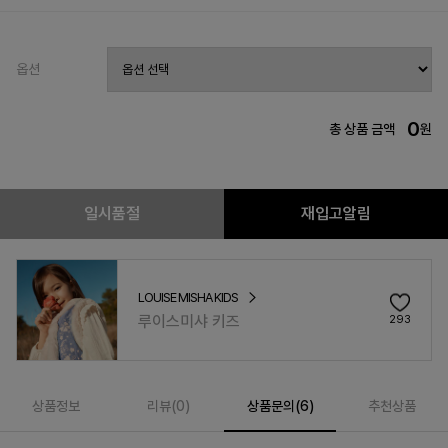
옵션
0
총 상품 금액
원
일시품절
재입고알림
LOUISE MISHA KIDS
루이스미샤 키즈
293
상품정보
리뷰(
0
)
상품문의(6)
추천상품