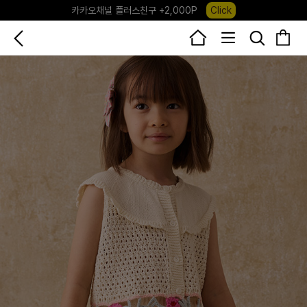
포레포레 앱 다운로드 +3,000P
Down
하우스오브캐러셀, 국내단독 프리오더(~8/10)
Click