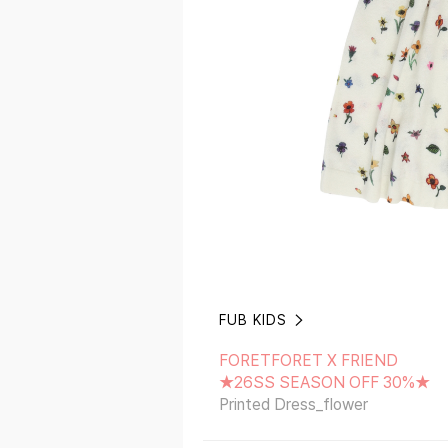
FUB KIDS
FORETFORET X FRIEND
★26SS SEASON OFF 30%★
FORETFORET X FRIEND
Printed Dress_flower
★26SS SEASON OFF 30%★
Printed Dress_flower