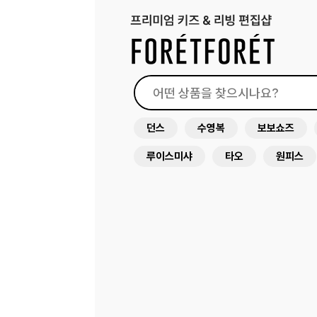
던스
수영복
보보쇼즈
루이스미샤
타오
원피스
드레스
래쉬가드