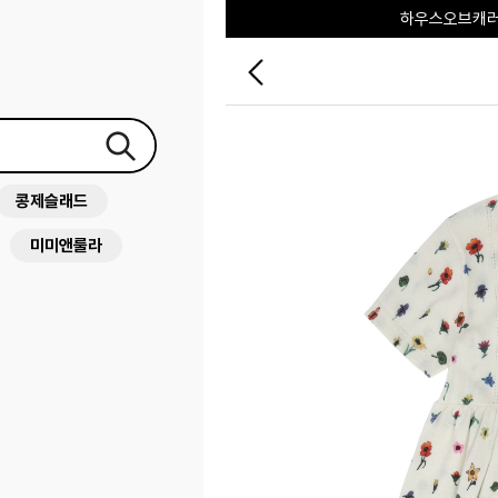
하우스오브캐러셀
콩제슬래드
미미앤룰라