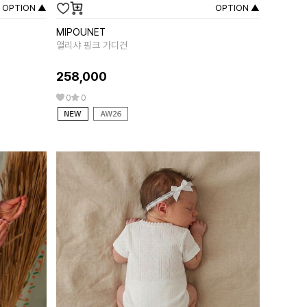
OPTION ▲
OPTION ▲
MIPOUNET
LOUISE MI
앨리샤 핑크 가디건
자스미나 리버서
258,000
333,00
0
0
29
0