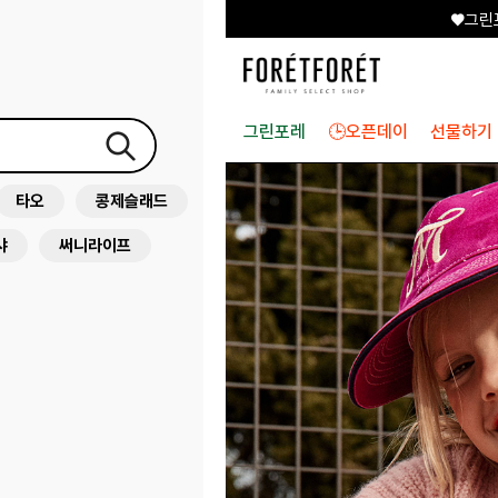
♥그린
그린포레
🕒오픈데이
선물하기
타오
콩제슬래드
샤
써니라이프