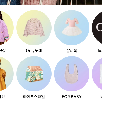
신상
Only포레
발레복
luxury~
할인
라이프스타일
FOR BABY
베스트리