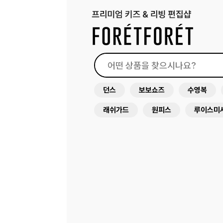
던스
보보쇼즈
수영복
래쉬가드
원피스
루이스미
아뜰리에슈