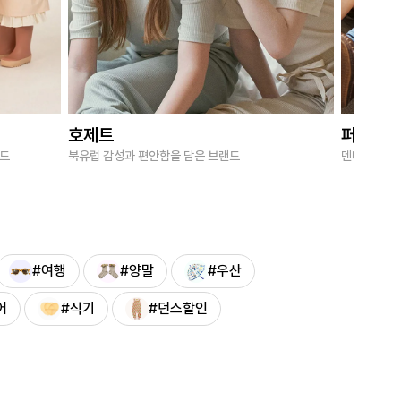
호제트
퍼브키
랜드
북유럽 감성과 편안함을 담은 브랜드
덴마크 감성
#여행
#양말
#우산
어
#식기
#던스할인