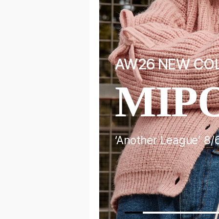
F
AW26 NEW CO
EL
MIP
‘Another League’ 8/