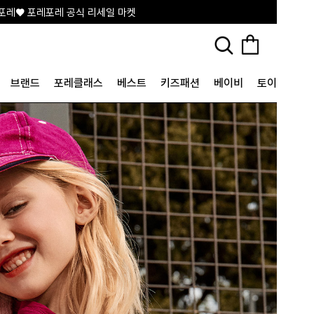
포레♥ 포레포레 공식 리세일 마켓
브랜드
포레클래스
베스트
키즈패션
베이비
토이&굿즈