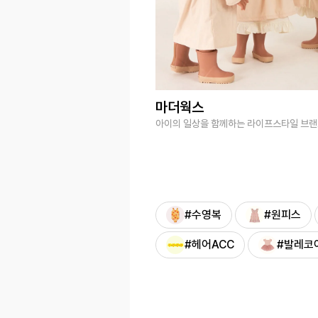
마더웍스
아이의 일상을 함께하는 라이프스타일 브
#수영복
#원피스
#헤어ACC
#발레코