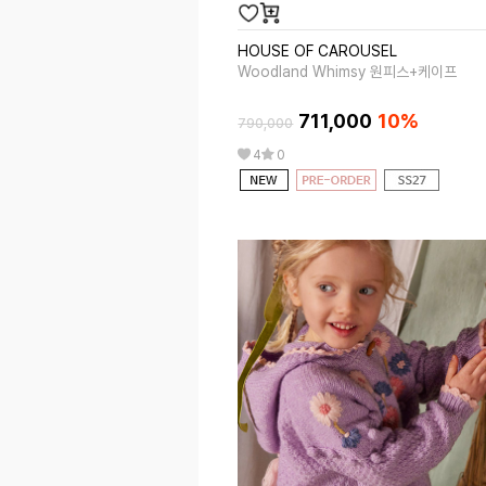
HOUSE OF CAROUSEL
Woodland Whimsy 원피스+케이프
711,000
10%
790,000
4
0