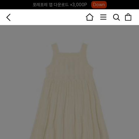
포레포레 앱 다운로드 +3,000P
Down
하우스오브캐러셀, 국내단독 프리오더(~8/10)
Click