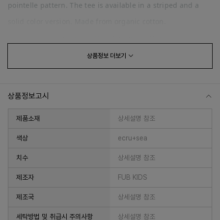
pointelle pattern. The tee is available in a striped and a
solid color version. Made from organic cotton.
100% certified organic cotton. Organic cotton is cultivated
and harvested from non-genetically modified plants,
상품정보
더보기
without the use of chemical fertilizers and pesticides.
상품정보고시
제품소재
상세설명 참조
색상
ecru+sea
치수
상세설명 참조
프 하세요!
제조자
FUB KIDS
제조국
상세설명 참조
세탁방법 및 취급시 주의사항
상세설명 참조