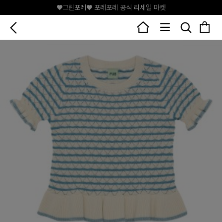
♥그린포레♥ 포레포레 공식 리세일 마켓