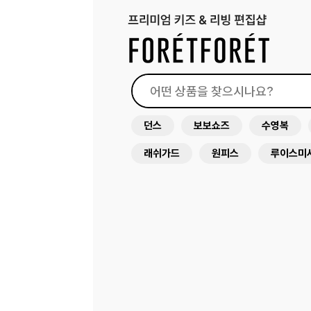
던스
보보쇼즈
수영복
래쉬가드
원피스
루이스미
아뜰리에슈