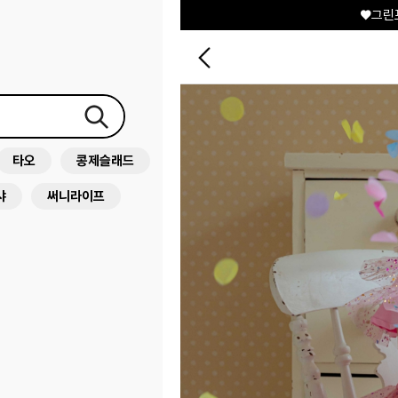
♥그린
타오
콩제슬래드
샤
써니라이프