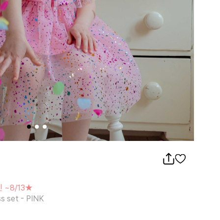
/13★
et - PINK
 ~8/13★
ss set - PINK