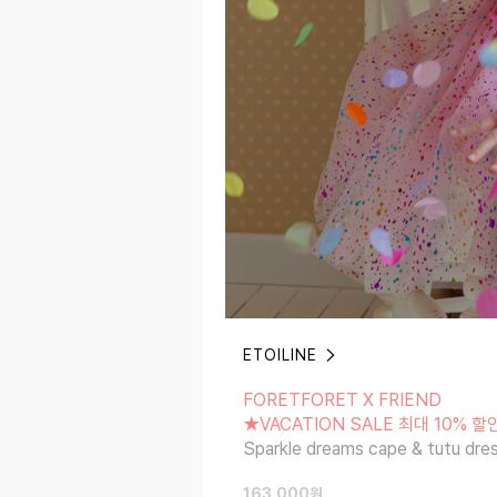
ETOILINE
FORETFORET X FRIEND
★VACATION SALE 최대 10% 할인 ~8
FORETFORET X FRIEND
Sparkle dreams cape & tutu dress s
★VACATION SALE 최대 10% 할인
Sparkle dreams cape & tutu dre
163,000
원