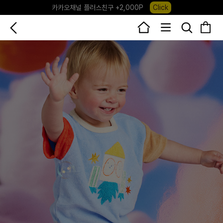
포레포레 앱 다운로드 +3,000P
Down
하우스오브캐러셀, 국내단독 프리오더(~8/10)
Click