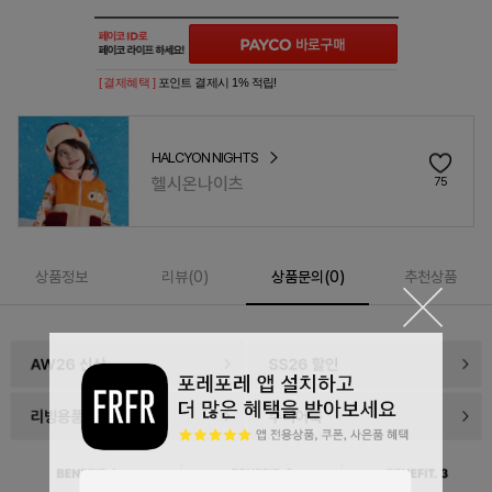
[ 결제혜택 ]
포인트 결제시 1% 적립!
HALCYON NIGHTS
헬시온나이츠
75
상품정보
리뷰(
0
)
상품문의(0)
추천상품