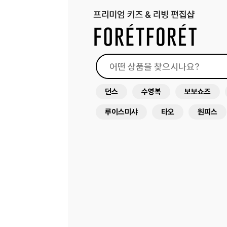
던스
수영복
보보쇼즈
루이스미샤
타오
원피스
래쉬가드
드레스