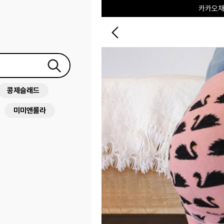
포레포레
하우스오브캐러셀
콩제슬래드
미미앤룰라