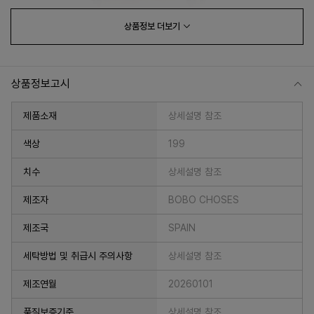
상품정보
더보기
상품정보고시
제품소재
상세설명 참조
색상
199
치수
상세설명 참조
프 하세요!
제조자
BOBO CHOSES
제조국
SPAIN
세탁방법 및 취급시 주의사항
상세설명 참조
제조연월
20260101
품질보증기준
상세설명 참조