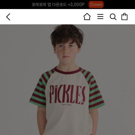
포레포레 앱 다운로드 +3,000P
Down
하우스오브캐러셀, 국내단독 프리오더(~8/10)
Click