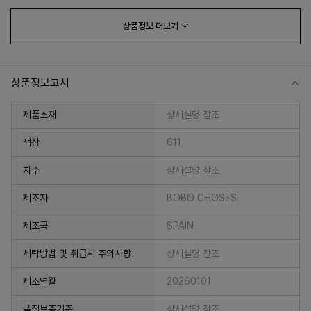
상품정보
더보기
상품정보고시
제품소재
상세설명 참조
색상
611
치수
상세설명 참조
프 하세요!
제조자
BOBO CHOSES
제조국
SPAIN
세탁방법 및 취급시 주의사항
상세설명 참조
제조연월
20260101
품질보증기준
상세설명 참조