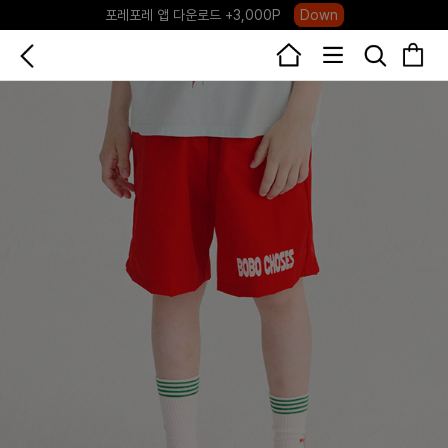
포레포레 앱 다운로드 +3,000P
Down
하우스오브캐러셀, 국내단독 프리오더(~8/10)
Click