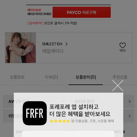
[ 결제혜택 ]
포인트 결제시 1% 적립!
EMILE ET IDA
에밀에이다
160
상품정보
리뷰(
0
)
상품문의(0)
추천상품