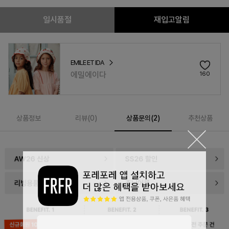
일시품절
재입고알림
EMILE ET IDA
에밀에이다
160
상품정보
리뷰(
0
)
상품문의(2)
추천상품