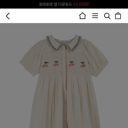
♥그린포레♥ 포레포레 공식 리세일 마켓