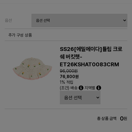
옵션
추가 구성 상품
SS26[에밀에이다]튤립 크로
쉐 버킷햇-
ET26KSHAT0083CRM
96,000원
76,800
원
1% 적립
(조건) 배송
지역별
0
총 상품 금액
원