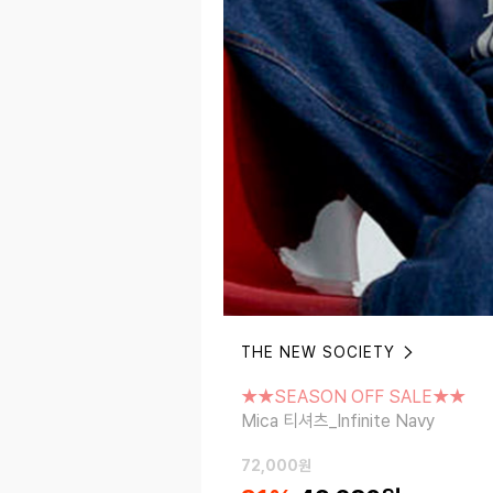
THE NEW SOCIETY
★★SEASON OFF SALE★★
Mica 티셔츠_Infinite Navy
★★SEASON OFF SALE★★
Mica 티셔츠_Infinite Navy
72,000
원