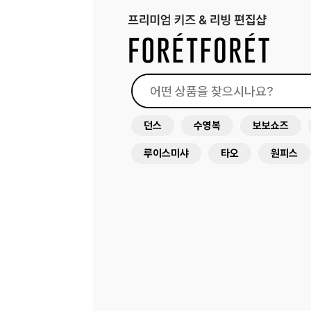
던스
수영복
보보쇼즈
루이스미샤
타오
원피스
드레스
래쉬가드