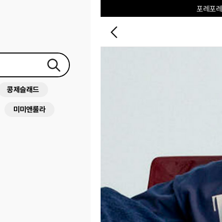
포레포레
하우스오브캐러셀
콩제슬래드
미미앤룰라