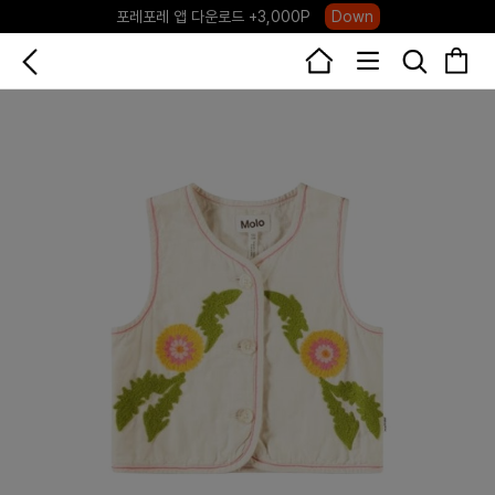
포레포레 앱 다운로드 +3,000P
Down
하우스오브캐러셀, 국내단독 프리오더(~8/10)
Click