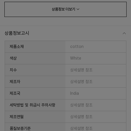
상품정보
더보기
상품정보고시
제품소재
cotton
색상
White
치수
상세설명 참조
프 하세요!
제조자
상세설명 참조
제조국
India
세탁방법 및 취급시 주의사항
상세설명 참조
제조연월
상세설명 참조
품질보증기준
상세설명 참조