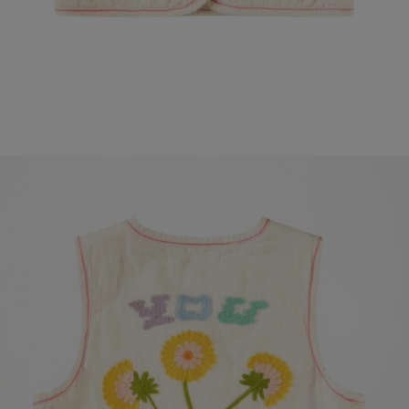
페이코 라이
매