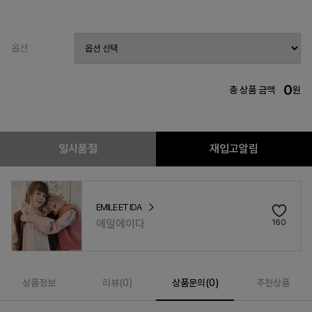
옵션
0
총 상품 금액
원
일시품절
재입고알림
EMILE ET IDA
에밀에이다
160
상품정보
리뷰(
0
)
상품문의(0)
추천상품