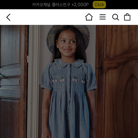
카카오채널 플러스친구 +2,000P
Click
포레포레 앱 다운로드 +3,000P
Down
하우스오브캐러셀, 국내단독 프리오더(~8/10)
Click