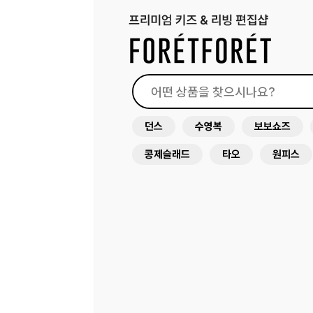
던스
수영복
보보쇼즈
콩제슬래드
타오
원피스
미미앤룰라
드레스