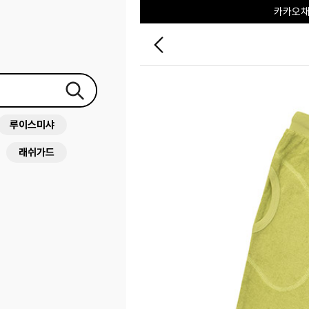
포레포레
하우스오브캐러셀
루이스미샤
래쉬가드