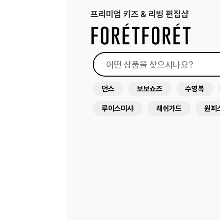
던스
보보쇼즈
수영복
루이스미샤
래쉬가드
원피
미미앤룰라