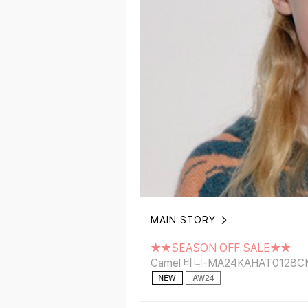
MAIN STORY
★★SEASON OFF SALE★★
Camel 비니-MA24KAHAT0128CML
★★SEASON OFF SALE★★
Camel 비니-MA24KAHAT0128C