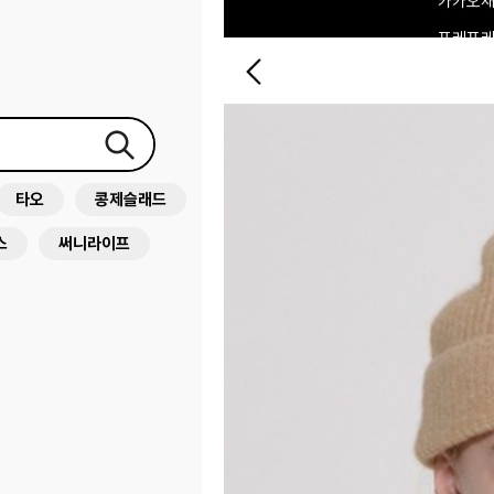
포레포레
하우스오브캐러셀
타오
콩제슬래드
스
써니라이프