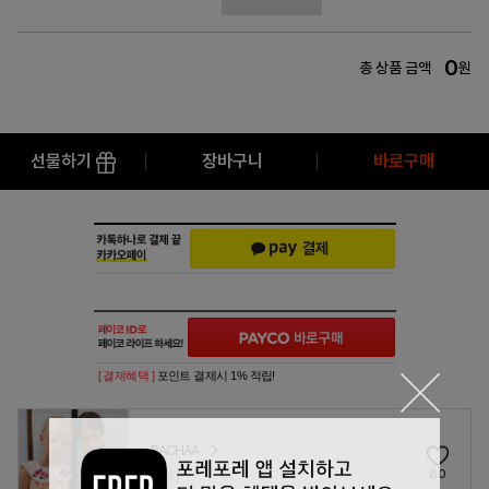
0
총 상품 금액
원
선물하기
장바구니
바로구매
[ 결제혜택 ]
포인트 결제시 1% 적립!
BACHAA
바챠
80