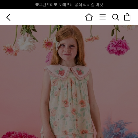
♥그린포레♥ 포레포레 공식 리세일 마켓