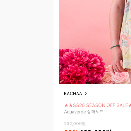
BACHAA
★★SS26 SEASON OFF SALE★★
Aquaverde 상하세트
★★SS26 SEASON OFF SALE
Aquaverde 상하세트
232,000
원