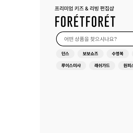
던스
보보쇼즈
수영복
루이스미샤
래쉬가드
원피
미미앤룰라