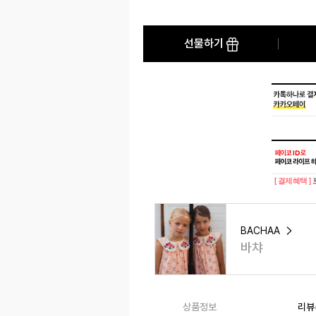
선물하기
[ 결제혜택 ]
BACHAA
바챠
상품정보
리뷰