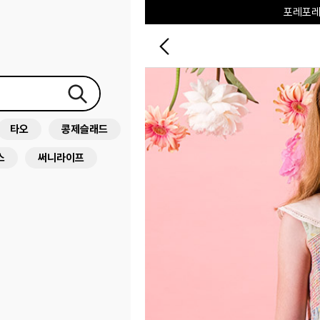
포레포레
하우스오브캐러셀
타오
콩제슬래드
스
써니라이프