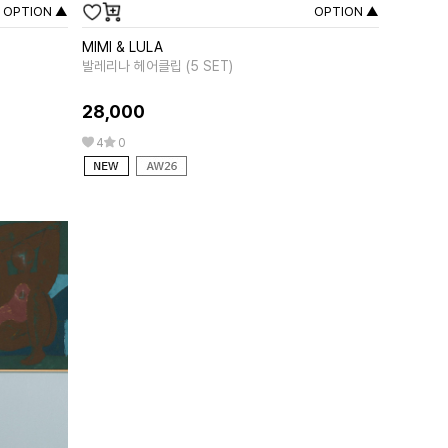
OPTION ▲
OPTION ▲
MIMI & LULA
MIPOUNE
발레리나 헤어클립 (5 SET)
앨리샤 핑크
28,000
258,00
4
0
0
0