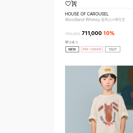
HOUSE OF CAROUSEL
Woodland Whimsy 원피스+케이프
711,000
10%
790,000
8
0