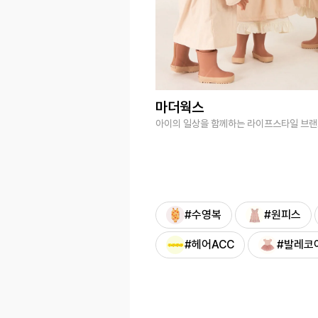
마더웍스
아이의 일상을 함께하는 라이프스타일 브
#수영복
#원피스
#헤어ACC
#발레코