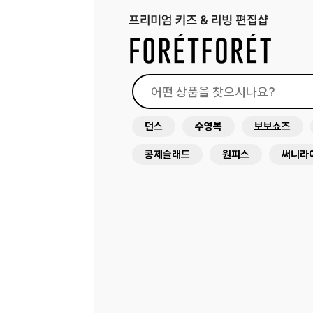
던스
수영복
보보쇼즈
콩제슬래드
원피스
써니라
스마포크
꼴레지앙