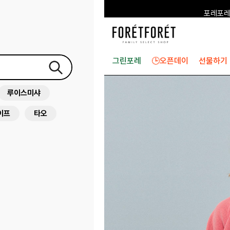
포레포레
하우스오브캐러셀
그린포레
🕒오픈데이
선물하기
루이스미샤
이프
타오