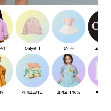
신상
Only포레
발레복
luxury~
할인
라이프스타일
프리오더 10%
베스트리