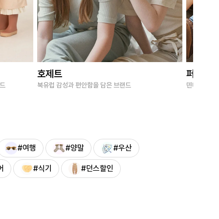
호제트
퍼브키
랜드
북유럽 감성과 편안함을 담은 브랜드
덴마크 감성
#여행
#양말
#우산
어
#식기
#던스할인