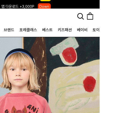
 앱 다운로드 +3,000P
Down
, 국내단독 프리오더(~8/10)
Click
브랜드
포레클래스
베스트
키즈패션
베이비
토이&굿즈