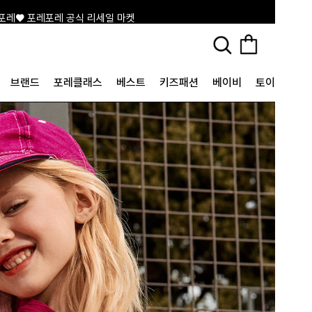
포레♥ 포레포레 공식 리세일 마켓
브랜드
포레클래스
베스트
키즈패션
베이비
토이&굿즈