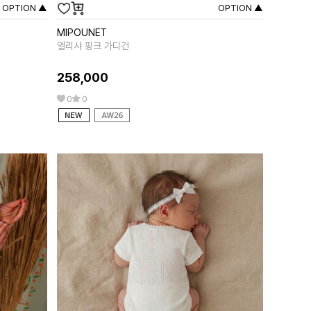
OPTION ▲
OPTION ▲
MIPOUNET
LOUISE MI
앨리샤 핑크 가디건
자스미나 리버서
258,000
333,00
0
0
28
0