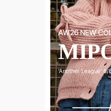
F
AW26 NEW CO
EL
MIP
‘Another League’ 8/