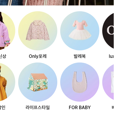
신상
Only포레
발레복
luxury~
할인
라이프스타일
FOR BABY
베스트리