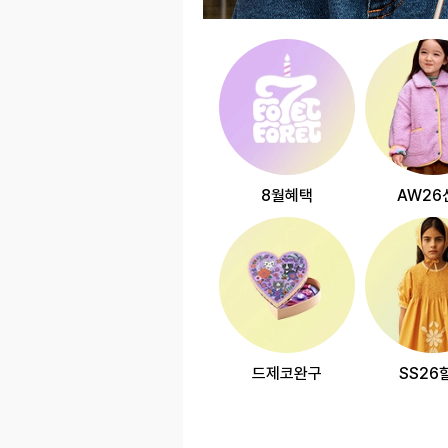
8월혜택
AW26
드제코완구
SS26