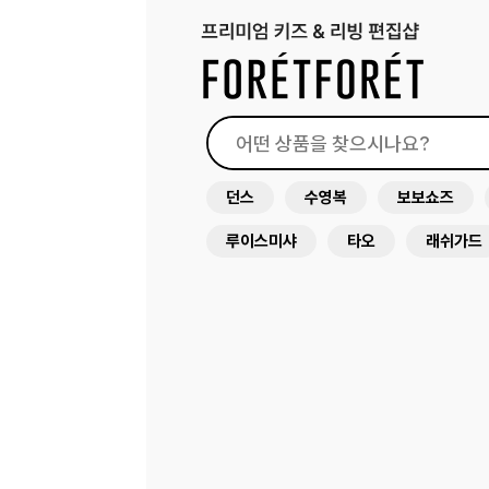
던스
수영복
보보쇼즈
루이스미샤
타오
래쉬가드
써니라이프
드레스