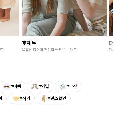
호제트
퍼브키
랜드
북유럽 감성과 편안함을 담은 브랜드
덴마크 감성
#여행
#양말
#우산
어
#식기
#던스할인