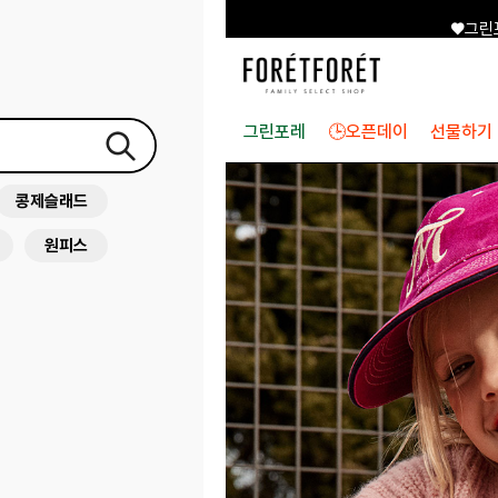
♥그린
그린포레
🕒오픈데이
선물하기
콩제슬래드
원피스