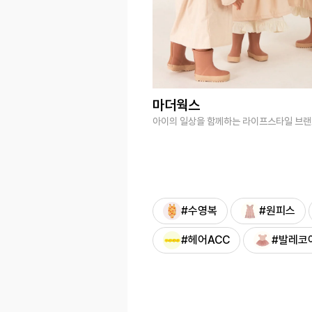
마더웍스
아이의 일상을 함께하는 라이프스타일 브
#수영복
#원피스
#헤어ACC
#발레코