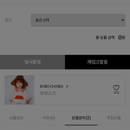
옵션
0
총 상품 금액
원
일시품절
재입고알림
BOBO CHOSES
보보쇼즈
312
상품정보
리뷰(
0
)
상품문의(2)
추천상품