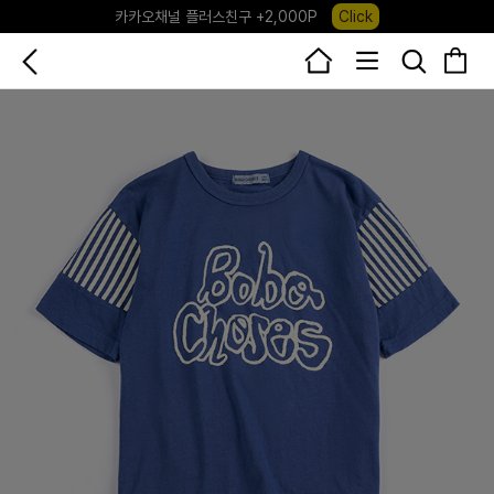
카카오채널 플러스친구 +2,000P
Click
포레포레 앱 다운로드 +3,000P
Down
하우스오브캐러셀, 국내단독 프리오더(~8/10)
Click