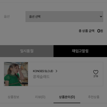
옵션
0
총 상품 금액
원
일시품절
재입고알림
KONGES SLOJD
콩제슬래드
219
상품정보
리뷰(
0
)
상품문의(0)
추천상품