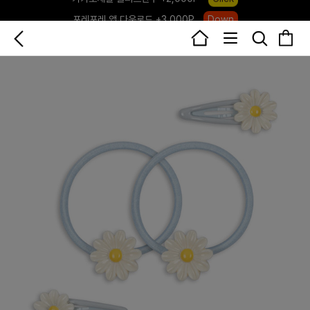
포레포레 앱 다운로드 +3,000P
Down
하우스오브캐러셀, 국내단독 프리오더(~8/10)
Click