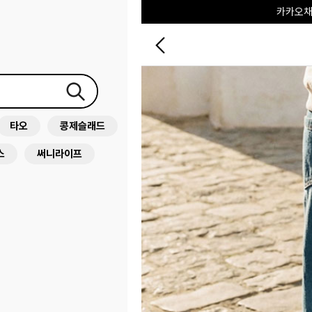
포레포레
하우스오브캐러셀
타오
콩제슬래드
스
써니라이프