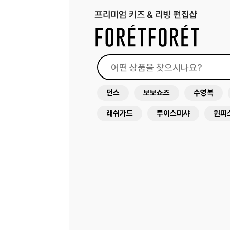
던스
보보쇼즈
수영복
래쉬가드
루이스미샤
원피
아뜰리에슈