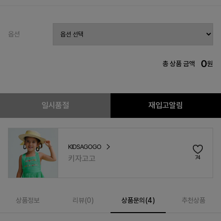
옵션
0
총 상품 금액
원
일시품절
재입고알림
KIDSAGOGO
키자고고
74
상품정보
리뷰(
0
)
상품문의(4)
추천상품