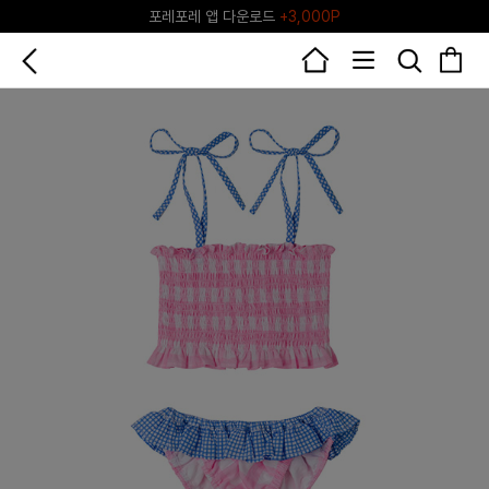
포레포레 앱 다운로드
+3,000P
♥그린포레♥ 포레포레 공식 리세일 마켓