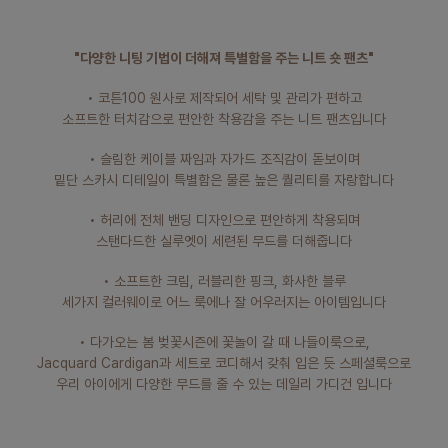
"다양한 니팅 기법이 더해져 특별함을 주는 니트 숏 팬츠"
• 코튼100 원사로 제작되어 세탁 및 관리가 편하고
소프트한 터치감으로 편안한 착용감을 주는 니트 팬츠입니다
• 슬림한 케이블 짜임과 자가드 조직감이 돋보이며
밑단 스카시 디테일이 특별함은 물론 높은 퀄리티를 자랑합니다
페이코 라이
매
• 허리에 전체 밴딩 디자인으로 편안하게 착용되며
스탠다드한 실루엣이 세련된 무드를 더해줍니다
• 소프트한 크림, 러블리한 핑크, 화사한 블루
세가지 컬러웨이로 어느 룩에나 잘 어우러지는 아이템입니다
• 다가오는 봄 벚꽃시즌에 꽃놀이 갈 때 나들이룩으로,
Jacquard Cardigan과 세트로 코디해서 갖춰 입은 듯 스페셜룩으로
우리 아이에게 다양한 무드를 줄 수 있는 데일리 가디건 입니다