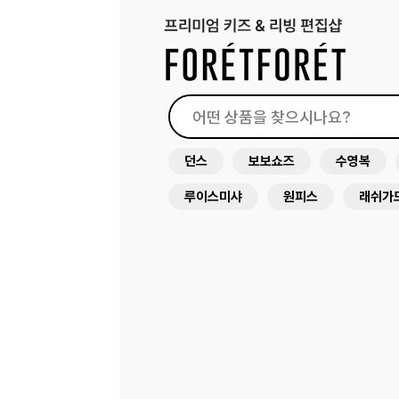
던스
보보쇼즈
수영복
루이스미샤
원피스
래쉬가
미미앤룰라