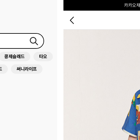
카카오채
콩제슬래드
타오
드
써니라이프