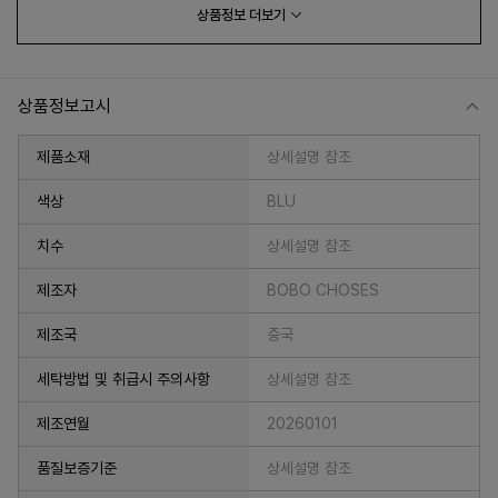
상품정보
더보기
상품정보고시
제품소재
상세설명 참조
색상
BLU
치수
상세설명 참조
프 하세요!
제조자
BOBO CHOSES
제조국
중국
세탁방법 및 취급시 주의사항
상세설명 참조
제조연월
20260101
품질보증기준
상세설명 참조