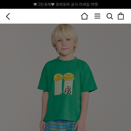
♥그린포레♥ 포레포레 공식 리세일 마켓