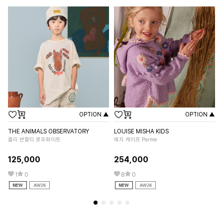
OPTION ▲
OPTION ▲
THE ANIMALS OBSERVATORY
LOUISE MISHA KIDS
OU
콜리 반팔티 로우화이트
에지 케이프 Parme
마
125,000
254,000
38
1
0
8
0