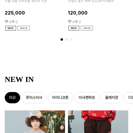
리틀 아울 리버서블 셰르파 자켓
아넬리 방수 백팩 SOLAR POWER
타
225,000
120,000
6
4
0
4
0
NEW IN
타오
루이스미샤
타이니코튼
미샤앤퍼프
꼴레지앙
더