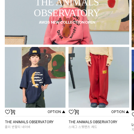
THE ANIMALS
OBSERVATORY
AW26 NEW COLLECTION OPEN
OPTION ▲
OPTION ▲
THE ANIMALS OBSERVATORY
THE ANIMALS OBSERVATORY
L
콜리 반팔티 네이비
스태그 스웻팬츠 레드
자