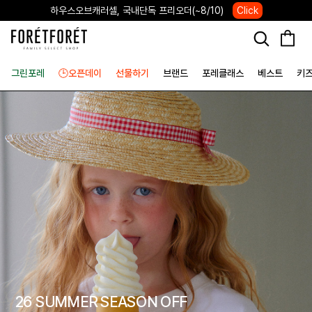
🎂7TH ANNIVERSARY 포레포레 7주년 행사
Click
그린포레
🕒오픈데이
선물하기
브랜드
포레클래스
베스트
키
26 SUMMER SEASON OFF