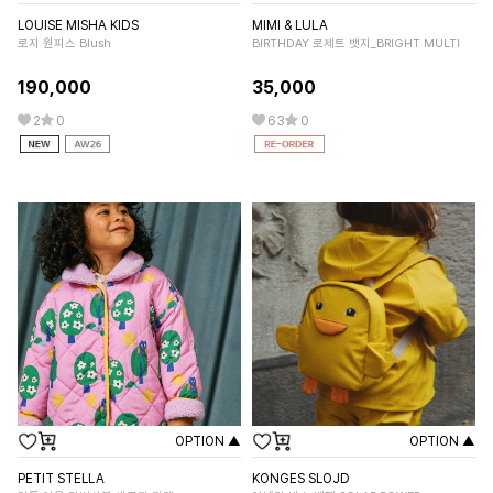
LOUISE MISHA KIDS
MIMI & LULA
MI
로지 원피스 Blush
BIRTHDAY 로제트 뱃지_BRIGHT MULTI
키
190,000
35,000
1
2
0
63
0
OPTION ▲
OPTION ▲
PETIT STELLA
KONGES SLOJD
TI