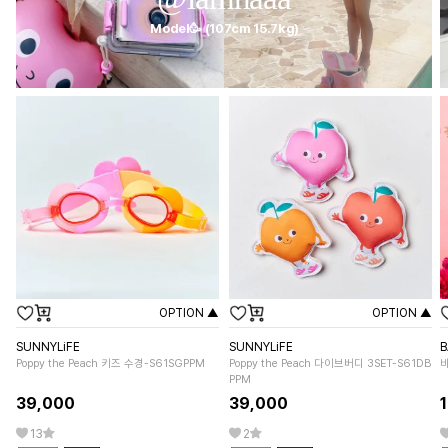
Model🥳 (107cm 15.7kg)
OPTION ▲
OPTION ▲
SUNNYLiFE
SUNNYLiFE
Poppy the Peach 키즈 수경-S61SGPPM
Poppy the Peach 다이브버디 3SET-S61DB
뱌
PPM
39,000
39,000
13
2