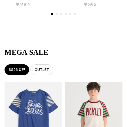
18
0
2
0
MEGA SALE
SS26 할인
OUTLET