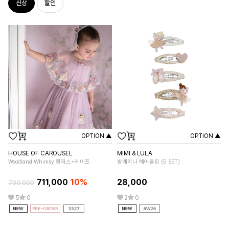
신상
할인
OPTION ▲
OPTION ▲
HOUSE OF CAROUSEL
MIMI & LULA
MI
Woodland Whimsy 원피스+케이프
발레리나 헤어클립 (5 SET)
앨
711,000
10%
28,000
2
790,000
5
0
2
0