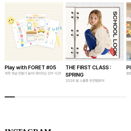
Play with FORET #05
THE FIRST CLASS :
P
개학 첫날 만들기 놀이! 재미있는 DIY 시간!
발
SPRING
2026 봄 스쿨룩 추천템🎒🌸