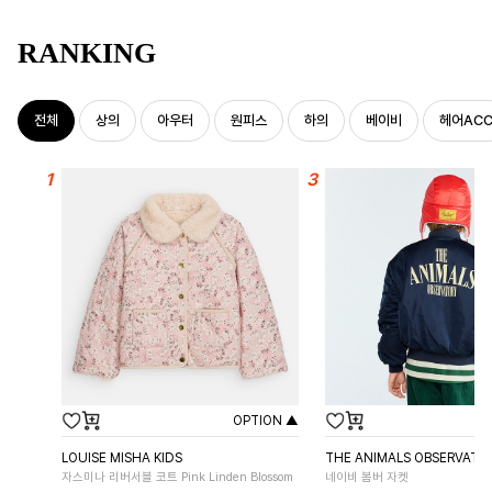
RANKING
전체
상의
아우터
원피스
하의
베이비
헤어AC
OPTION ▲
LOUISE MISHA KIDS
THE ANIMALS OBSERVATO
자스미나 리버서블 코트 Pink Linden Blossom
네이비 봄버 자켓