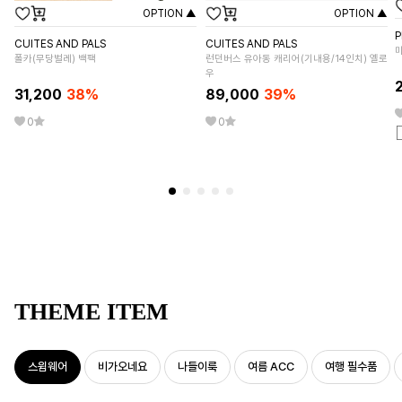
OPTION ▲
OPTION ▲
P
CUITES AND PALS
CUITES AND PALS
폴카(무당벌레) 백팩
런던버스 유아동 캐리어(기내용/14인치) 옐로
우
31,200
38
%
89,000
39
%
0
0
THEME ITEM
스윔웨어
비가오네요
나들이룩
여름 ACC
여행 필수품