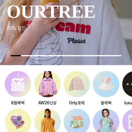
OURTREE
20% 할인
8월혜택
AW26신상
Only포레
발레복
lux