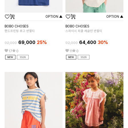
OPTION ▲
OPTION ▲
BOBO CHOSES
BOBO CHOSES
B
핸드프린팅 로고 반팔티
스파이시 피클 레글런 반팔티
Fl
69,000
25%
64,400
30%
92,000
92,000
19
17
0
11
0