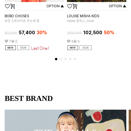
OPTION ▲
OPTION ▲
BOBO CHOSES
LOUISE MISHA KIDS
AP
모던 스트라이프 민소매 탑
Haida 원피스_Coral
VE
57,400
30%
102,500
50%
82,000
205,000
28
7
0
4
0
BEST BRAND