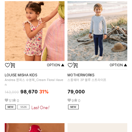
OPTION ▲
OPTION ▲
LOUISE MISHA KIDS
MOTHERWORKS
OH
Andrea 원피스 수영복_Cream Floral Have
스윔웨어 3P 블루 스트라이프
오
n
98,670
31%
79,000
9
143,000
51
0
9
0