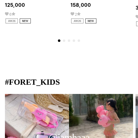
125,000
158,000
6
2
#FORET_KIDS
@iamhaaa