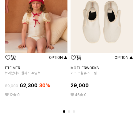
OPTION ▲
OPTION ▲
SM
ETE MER
MOTHERWORKS
캔
뉴리본타이 원피스 수영복
키즈 스윔슈즈 크림
62,300
30%
29,000
11
89,000
12
0
46
0