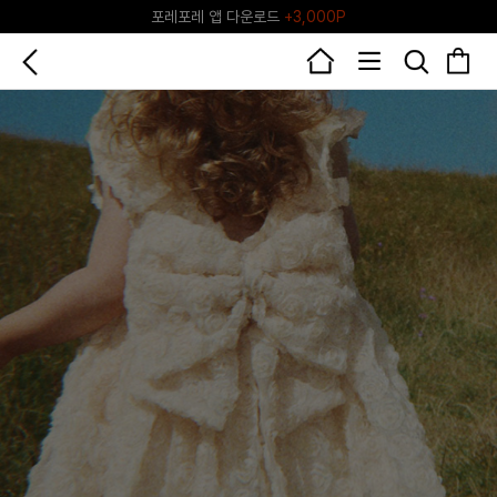
♥그린포레♥ 포레포레 공식 리세일 마켓