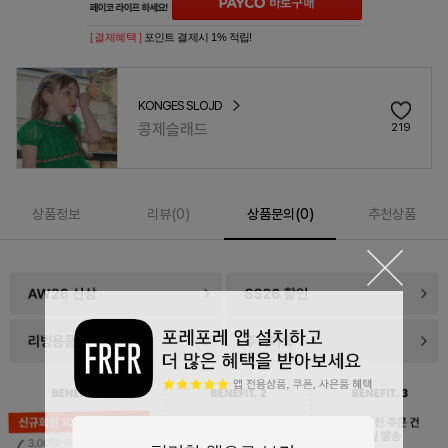
[ 결제혜택 ]
포인트 결제시 1% 적립!
KONGES SLOJD
콩제슬래드
219
상품정보
리뷰(
0
)
상품문의(0)
추천상품