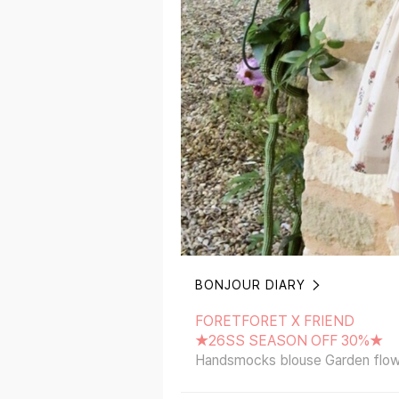
BONJOUR DIARY
FORETFORET X FRIEND
★26SS SEASON OFF 30%★
FORETFORET X FRIEND
Handsmocks blouse Garden flowers 
★26SS SEASON OFF 30%★
Handsmocks blouse Garden flower