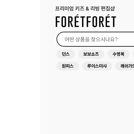
던스
보보쇼즈
수영복
원피스
루이스미샤
래쉬가
아뜰리에슈