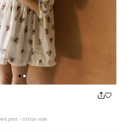
print - cotton voile
s print - cotton voile