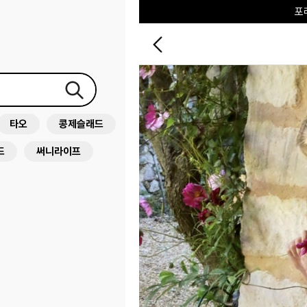
♥그린
타오
콩제슬래드
드
써니라이프