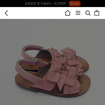
포레포레 앱 다운로드 +3,000P
Down
하우스오브캐러셀, 국내단독 프리오더(~8/10)
Click