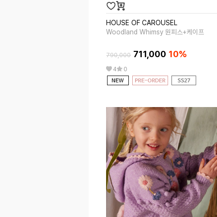
HOUSE OF CAROUSEL
Woodland Whimsy 원피스+케이프
711,000
10%
790,000
4
0