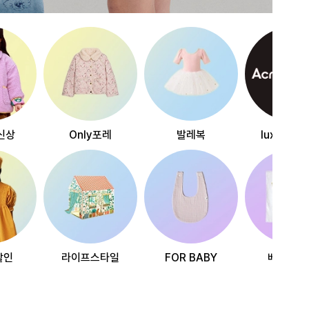
신상
Only포레
발레복
luxury~
할인
라이프스타일
FOR BABY
베스트리