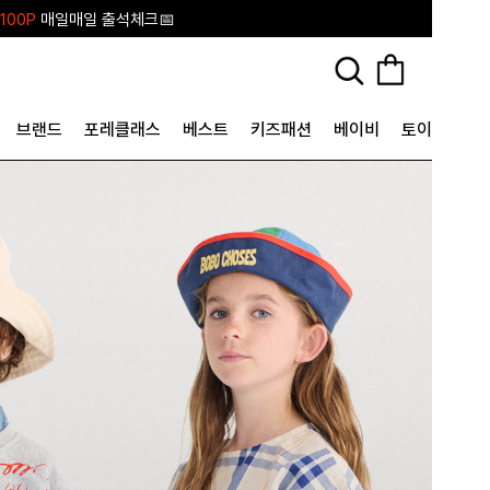
100P
매일매일 출석체크📅
브랜드
포레클래스
베스트
키즈패션
베이비
토이&굿즈