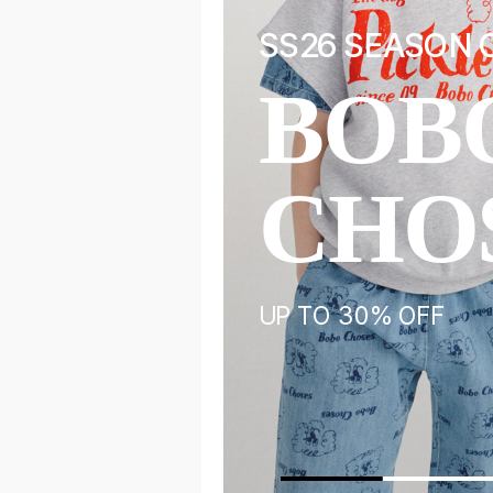
SS26 SEASON 
BOB
E
CHO
UP TO 30% OFF