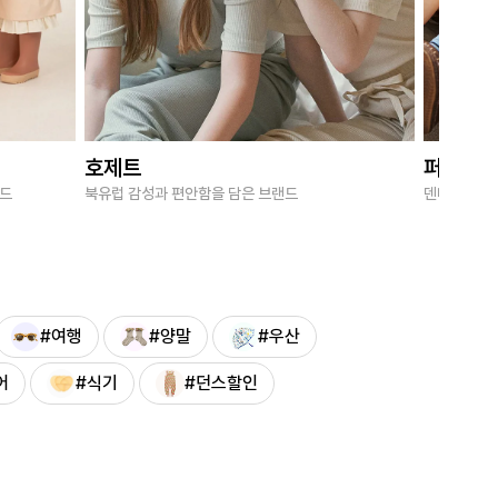
호제트
퍼브키
랜드
북유럽 감성과 편안함을 담은 브랜드
덴마크 감성
#여행
#양말
#우산
어
#식기
#던스할인