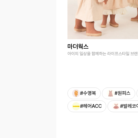
마더웍스
아이의 일상을 함께하는 라이프스타일 브
#수영복
#원피스
#헤어ACC
#발레코