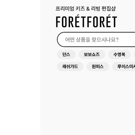
던스
보보쇼즈
수영복
래쉬가드
원피스
루이스미
아뜰리에슈