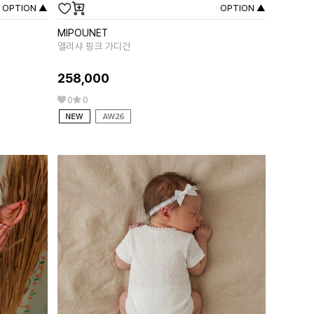
OPTION ▲
OPTION ▲
MIPOUNET
LOUISE MI
앨리샤 핑크 가디건
자스미나 리버서
258,000
333,00
0
0
29
0