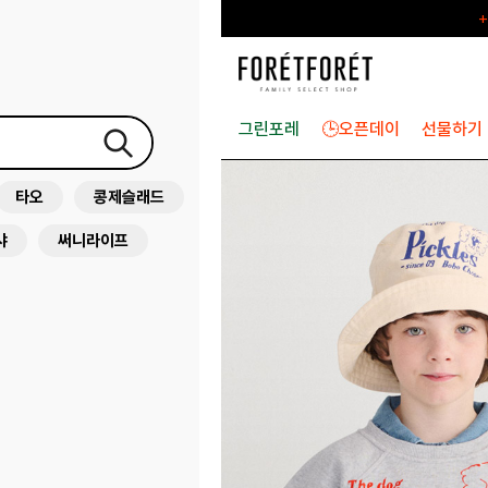
+
그린포레
🕒오픈데이
선물하기
타오
콩제슬래드
샤
써니라이프