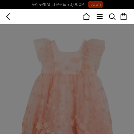
포레포레 앱 다운로드 +3,000P
Down
하우스오브캐러셀, 국내단독 프리오더(~8/10)
Click