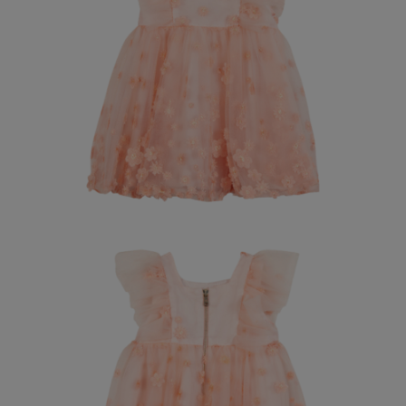
페이코 라이
매