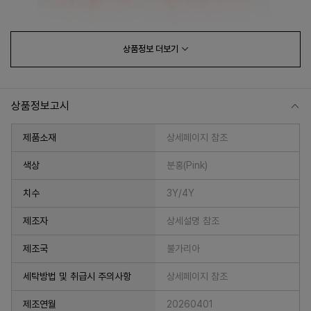
상품정보
더보기
상품정보고시
제품소재
상세페이지 참조
색상
분홍(Pink)
치수
3Y/4Y
프 하세요!
제조자
상세설명 참조
제조국
불가리아
세탁방법 및 취급시 주의사항
상세페이지 참조
제조연월
20260401