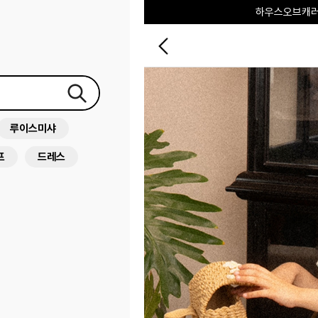
🎂7TH ANN
루이스미샤
프
드레스