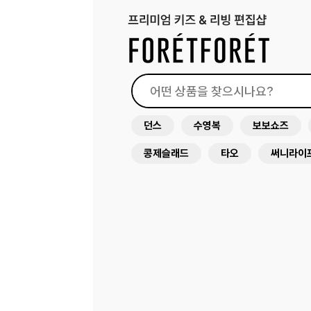
던스
수영복
보보쇼즈
콩제슬래드
타오
써니라이
래쉬가드
원피스