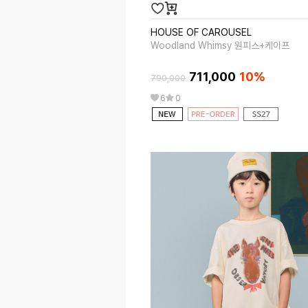
HOUSE OF CAROUSEL
Woodland Whimsy 원피스+케이프
711,000
10%
790,000
6
0