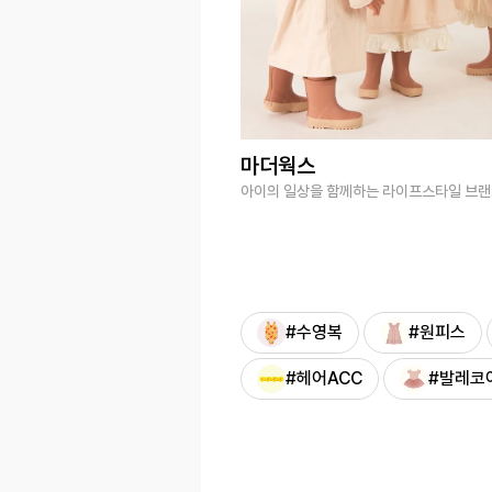
마더웍스
아이의 일상을 함께하는 라이프스타일 브
#수영복
#원피스
#헤어ACC
#발레코