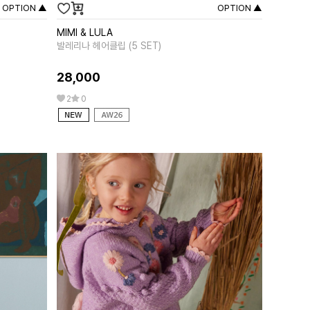
OPTION ▲
OPTION ▲
MIMI & LULA
MIPOUNE
발레리나 헤어클립 (5 SET)
앨리샤 핑크
28,000
258,00
2
0
0
0