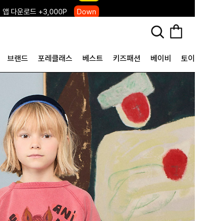
 앱 다운로드 +3,000P
Down
, 국내단독 프리오더(~8/10)
Click
브랜드
포레클래스
베스트
키즈패션
베이비
토이&굿즈