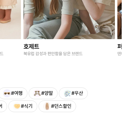
호제트
퍼브키
랜드
북유럽 감성과 편안함을 담은 브랜드
덴마크 감성
#여행
#양말
#우산
어
#식기
#던스할인