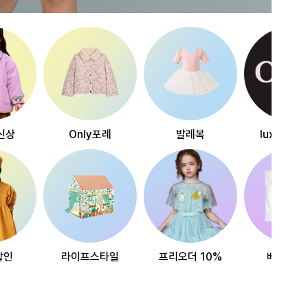
신상
Only포레
발레복
luxury~
할인
라이프스타일
프리오더 10%
베스트리