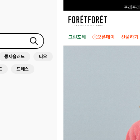
포레포레
하우스오브캐러셀
그린포레
🕒오픈데이
선물하기
콩제슬래드
타오
드
드레스