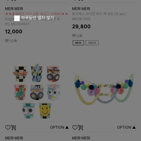
MERI MERI
MERI MERI
★★품절됐던 인기 상품 재입고 OPEN!!★★
토이박스 아이콘 파티 백 세트 (8 set)-
하루동안 열지 않기
English Garden Party Cups (8개 세
ME287358
트)_ME204841
29,800
12,000
9
10
OPTION ▲
OPTION ▲
MERI MERI
MERI MERI