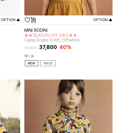
OPTION ▲
OPTION ▲
MINI RODINI
★★SEASON OFF SALE★★
Camp Rodini 티셔츠_Offwhite
37,800
40%
63,000
5