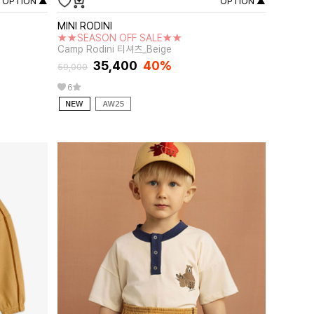
OPTION ▲
OPTION ▲
MINI RODINI
★★SEASON OFF SALE★★
Camp Rodini 티셔츠_Beige
35,400
40%
59,000
6