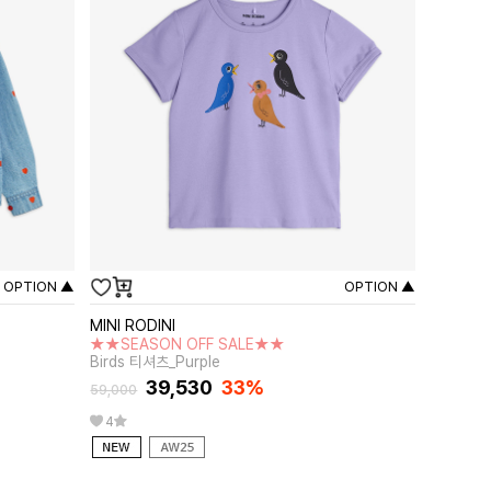
OPTION ▲
OPTION ▲
MINI RODINI
★★SEASON OFF SALE★★
Birds 티셔츠_Purple
39,530
33%
59,000
4