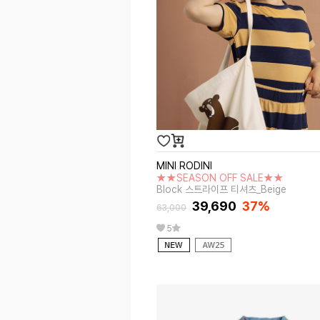
MINI RODINI
★★SEASON OFF SALE★★
Block 스트라이프 티셔츠_Beige
39,690
37%
63,000
5