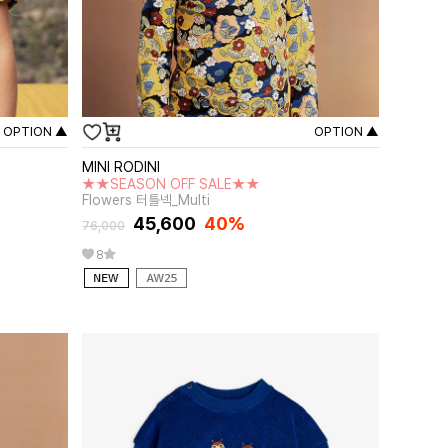
OPTION ▲
OPTION ▲
MINI RODINI
★★SEASON OFF SALE★★
Flowers 터틀넥_Multi
45,600
40%
76,000
8