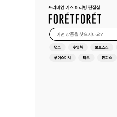
던스
수영복
보보쇼즈
루이스미샤
타오
원피스
래쉬가드
드레스