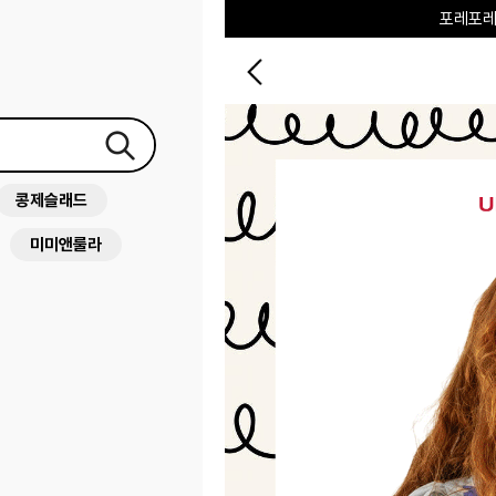
하우스오브캐러셀
콩제슬래드
미미앤룰라