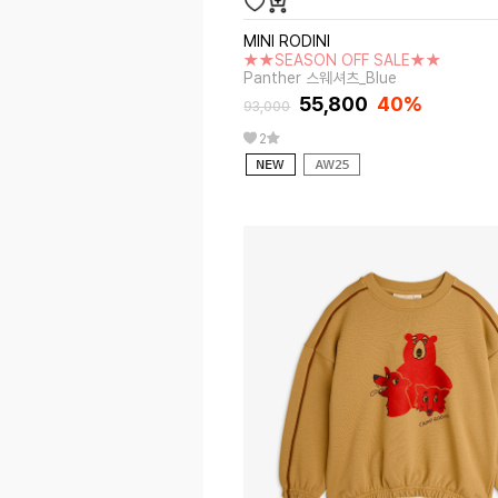
MINI RODINI
★★SEASON OFF SALE★★
Panther 스웨셔츠_Blue
55,800
40%
93,000
2