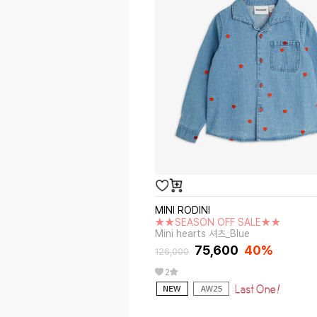
MINI RODINI
★★SEASON OFF SALE★★
Mini hearts 셔츠_Blue
75,600
40%
126,000
2