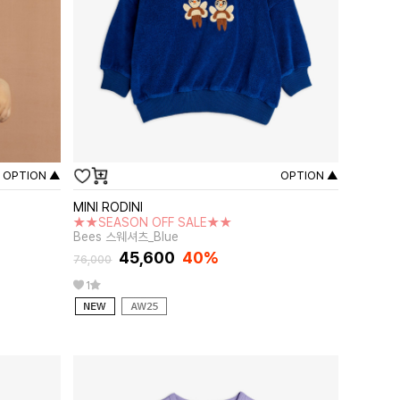
OPTION ▲
OPTION ▲
MINI RODINI
★★SEASON OFF SALE★★
Bees 스웨셔츠_Blue
45,600
40%
76,000
1