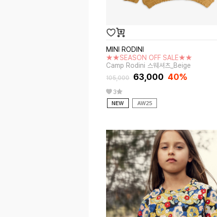
MINI RODINI
★★SEASON OFF SALE★★
Camp Rodini 스웨셔츠_Beige
63,000
40%
105,000
3