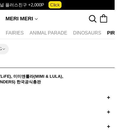
 플러스친구 +2,000P
Click
앱 다운로드 +3,000P
Down
MERI MERI
, 국내단독 프리오더(~8/10)
Click
S
FAIRIES
ANIMAL PARADE
DINOSAURS
PIRATES
G
iFE)
,
미미앤룰라(MIMI & LULA)
,
NDERS)
한국공식총판