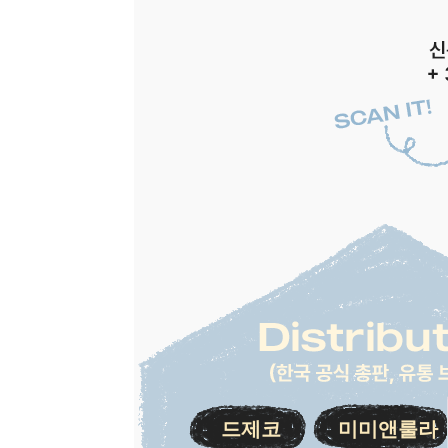
드제코
미미앤룰라