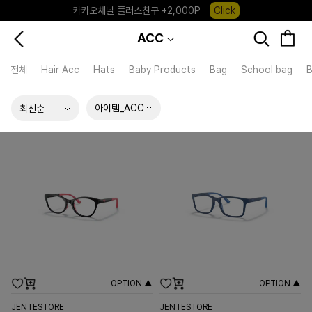
카카오채널 플러스친구 +2,000P
Click
포레포레 앱 다운로드 +3,000P
Down
ACC
하우스오브캐러셀, 국내단독 프리오더(~8/10)
Click
전체
Hair Acc
Hats
Baby Products
Bag
School bag
B
아이템_ACC
OPTION ▲
OPTION ▲
JENTESTORE
JENTESTORE