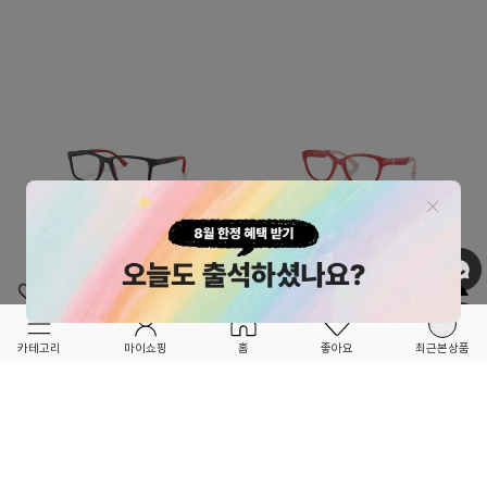
OPTION ▲
OPTION ▲
JENTESTORE
JENTESTORE
FORETFORET X FRIEND
FORETFORET X FRIEND
카테고리
마이쇼핑
홈
좋아요
최근본상품
★NEW BRAND★
★NEW BRAND★
[젠테스토어][엠포리오 아르마니 키즈] 엠포
[젠테스토어][엠포리오 아르마니 키즈] 엠포
리오 아르마니 키즈 블랙 아이웨어
리오 아르마니 키즈 레드 아이웨어
108,000
44
%
108,000
44
%
192,000
192,000
0
0