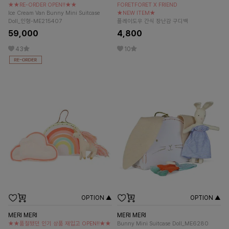
★★RE-ORDER OPEN!!★★
FORETFORET X FRIEND
Ice Cream Van Bunny Mini Suitcase
★NEW ITEM★
Doll_인형-ME215407
플레이도우 간식 장난감 구디백
59,000
4,800
43
10
OPTION ▲
OPTION ▲
MERI MERI
MERI MERI
★★품절됐던 인기 상품 재입고 OPEN!!★★
Bunny Mini Suitcase Doll_ME6280