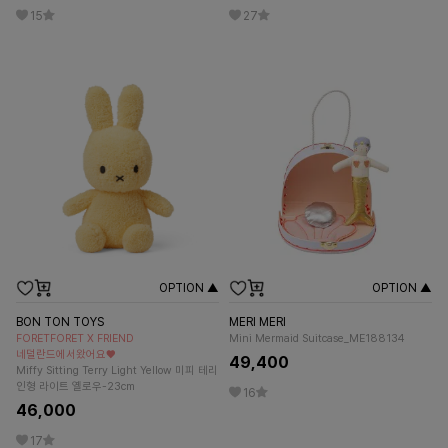
15
27
OPTION ▲
OPTION ▲
BON TON TOYS
MERI MERI
FORETFORET X FRIEND
Mini Mermaid Suitcase_ME188134
네덜란드에서왔어요♥
49,400
Miffy Sitting Terry Light Yellow 미피 테리
인형 라이트 옐로우-23cm
16
46,000
17