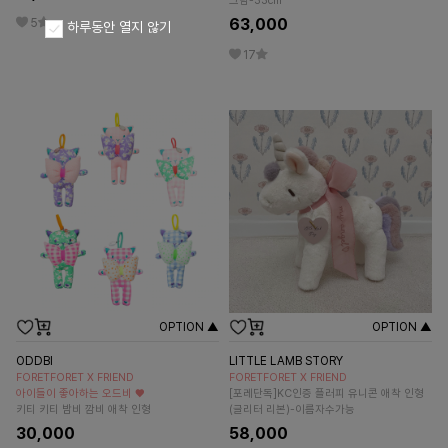
크림-33cm
63,000
5
하루동안 열지 않기
17
OPTION ▲
OPTION ▲
ODDBI
LITTLE LAMB STORY
FORETFORET X FRIEND
FORETFORET X FRIEND
아이들이 좋아하는 오드비 ♥
[포레단독]KC인증 플러피 유니콘 애착 인형
키티 키티 밤비 깜비 애착 인형
(글리터 리본)-이름자수가능
30,000
58,000