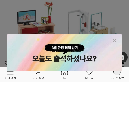
OPTION ▲
OPTION ▲
DJECO
DJECO
드제코 인형의 집 리빙룸 -DJ07827
드제코 인형의 집 욕실-DJ07824
카테고리
마이쇼핑
홈
좋아요
최근본상품
28,800
10%
33,830
15%
32,000
39,800
6
4