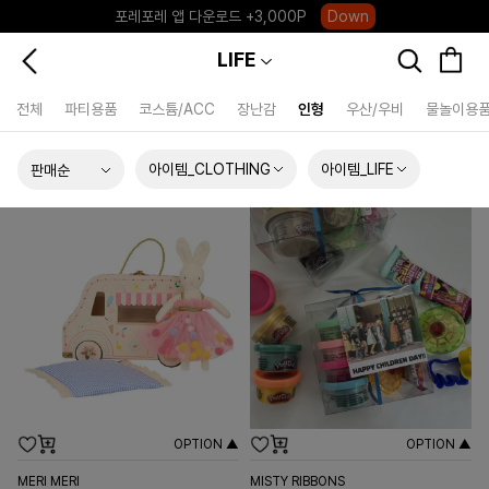
포레포레 앱 다운로드 +3,000P
Down
하우스오브캐러셀, 국내단독 프리오더(~8/10)
Click
LIFE
전체
파티용품
코스튬/ACC
장난감
인형
우산/우비
물놀이용
아이템_CLOTHING
아이템_LIFE
OPTION ▲
OPTION ▲
MERI MERI
MISTY RIBBONS