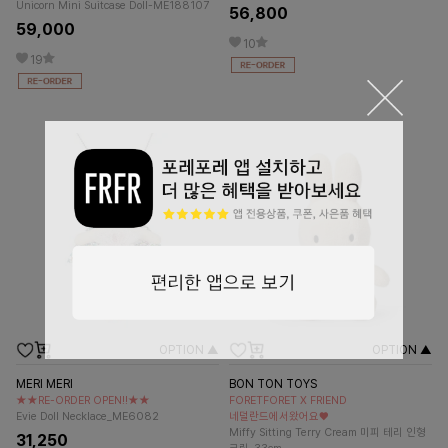
Unicorn Mini Suitcase Doll-ME188107
56,800
59,000
10
19
OPTION ▲
OPTION ▲
MERI MERI
BON TON TOYS
★★RE-ORDER OPEN!!★★
FORETFORET X FRIEND
Evie Doll Necklace_ME6082
네덜란드에서왔어요♥
Miffy Sitting Terry Cream 미피 테리 인형
31,250