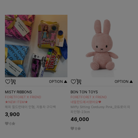
OPTION ▲
OPTION ▲
MISTY RIBBONS
BON TON TOYS
FORETFORET X FRIEND
FORETFORET X FRIEND
★NEW ITEM★
네덜란드에서왔어요♥
해피 칠드런데이 인형, 자동차 구디백
Miffy Sitting Corduroy Pink_코듀로이 미
피인형-23cm
3,900
46,000
6
8