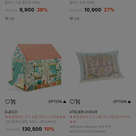
올바스 오일 칠드런 12ML
올바스 오일 12ML
9,900
38
%
10,900
27
%
15,900
14,900
1
0
OPTION ▲
OPTION ▲
DJECO
ATELIER CHOUX
★★품절됐던 인기 상품 재입고 OPEN!!★★
★★품절됐던 인기 상품 RE-ORDER OPEN!!
키즈 플레이 텐트 하우스 -DD04492
★★
Monceau Mansion 새틴 쿠션-
130,500
10%
145,000
AC00LNCUS1224MMS