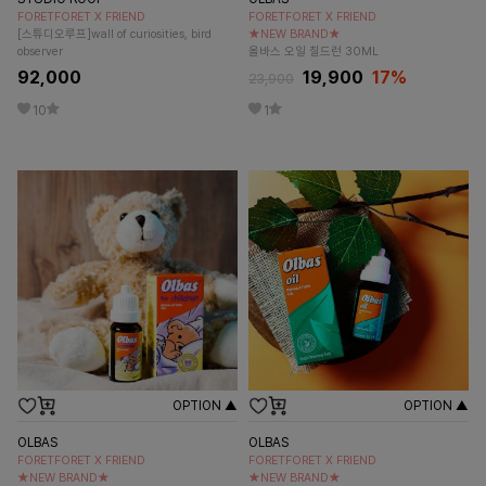
FORETFORET X FRIEND
FORETFORET X FRIEND
[스튜디오루프]wall of curiosities, bird
★NEW BRAND★
observer
올바스 오일 칠드런 30ML
92,000
19,900
17
%
23,900
10
1
OPTION ▲
OPTION ▲
OLBAS
OLBAS
FORETFORET X FRIEND
FORETFORET X FRIEND
★NEW BRAND★
★NEW BRAND★