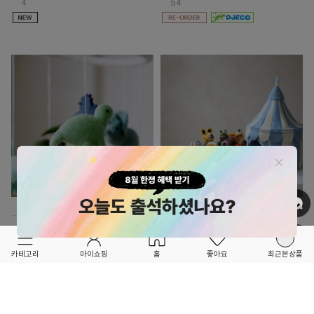
4
54
OPTION ▲
OPTION ▲
BUNT
BUNT
FORETFORET X FRIEND
FORETFORET X FRIEND
카테고리
마이쇼핑
홈
좋아요
최근본상품
공룡모빌
펠트 손가락인형 토끼
58,900
13,400
68
14