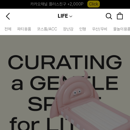
포레포레 앱 다운로드 +3,000P
Down
하우스오브캐러셀, 국내단독 프리오더(~8/10)
Click
LIFE
전체
파티용품
코스튬/ACC
장난감
인형
우산/우비
물놀이용