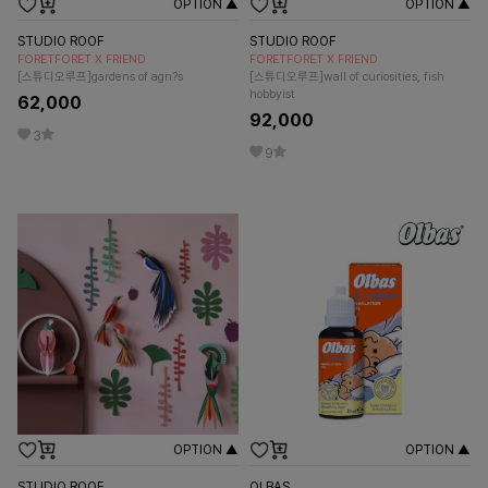
OPTION ▲
OPTION ▲
STUDIO ROOF
STUDIO ROOF
FORETFORET X FRIEND
FORETFORET X FRIEND
[스튜디오루프]gardens of agn?s
[스튜디오루프]wall of curiosities, fish
hobbyist
62,000
92,000
3
9
OPTION ▲
OPTION ▲
STUDIO ROOF
OLBAS