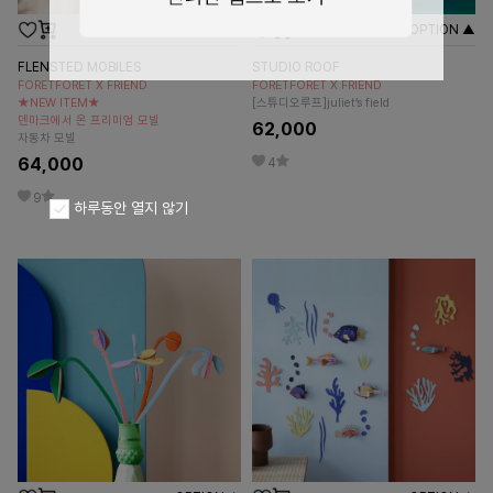
OPTION ▲
OPTION ▲
FLENSTED MOBILES
STUDIO ROOF
FORETFORET X FRIEND
FORETFORET X FRIEND
★NEW ITEM★
[스튜디오루프]juliet’s field
덴마크에서 온 프리미엄 모빌
62,000
자동차 모빌
64,000
4
9
하루동안 열지 않기