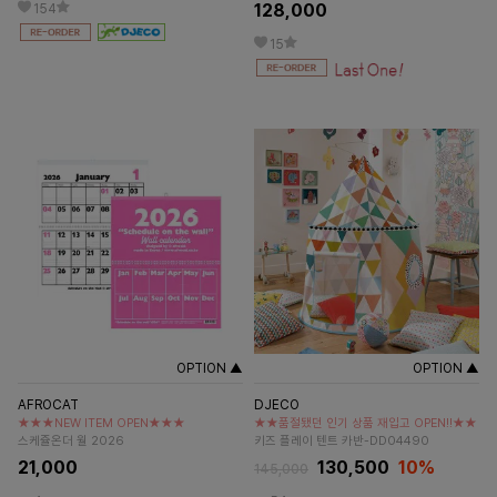
128,000
154
15
OPTION ▲
OPTION ▲
AFROCAT
DJECO
★★★NEW ITEM OPEN★★★
★★품절됐던 인기 상품 재입고 OPEN!!★★
스케쥴온더 월 2026
키즈 플레이 텐트 카반-DD04490
21,000
130,500
10%
145,000