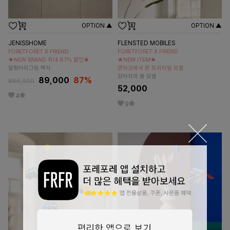
OPTION ▲
OPTION ▲
JENISSHOME
FLENSTED MOBILES
FORETFORET X FRIEND
FORETFORET X FRIEND
★NEW BRAND 최대 87% 할인★
★NEW ITEM★
달항아리그림 액자
덴마크에서 온 프리미엄 모빌
강아지의 꿈 모빌
89,000
87
%
686,500
52,000
4
9