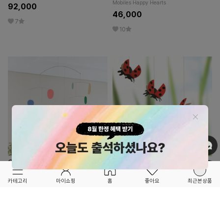
Mobiles Happy Hearts
92,000
46,000
7
10
OPTION ▲
OPTION ▲
FLENSTED MOBILES
FLENSTED MOBILES
카테고리
마이쇼핑
홈
좋아요
최근본상품
FORETFORET X FRIEND
FORETFORET X FRIEND
★NEW BRAND OPEN★
★NEW BRAND OPEN★
덴마크에서 온 프리미엄 모빌
덴마크에서 온 프리미엄 모빌
플렌스테드 모빌 UN17-밸런스 Flensted
플렌스테드 아기방 모빌 무당벌레
Mobiles UN17-Balance