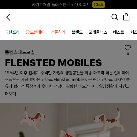
카카오채널 플러스친구 +2,000P
Click
포레포레 앱 다운로드 +3,000P
Down
하우스오브캐러셀, 국내단독 프리오더(~8/10)
Click
그린포레
🕒오픈데이
선물하기
브랜드
포레클래스
베스트
키
플렌스테드모빌
6
FLENSTED MOBILES
1954년 이후 전세계 수백만 가정의 생활공간을 최종 마무리 하는 인테리어
소품으로 사랑 받아온 덴마크 Flensted mobiles 은 현대 덴마크 디자인 특
유의 합리적 독창성과 우아한 색감이 결합한 아트입니다. 일상생활과 자연환
경에서 주제를 찾아 세계 남녀 노소 모두를 위한 디자인을 준비하였습니다. 자
더보기
연과 조화를 이루며 끊임없는 형상변화를 보여주는 부드러운 움직임은 균형을
맞춘 발란스와 정교한 수작업 제작을 거쳐 가능한 것이며 평화와 사색을 중시
하는 정신문화적 가치 또한 높은 제품입니다