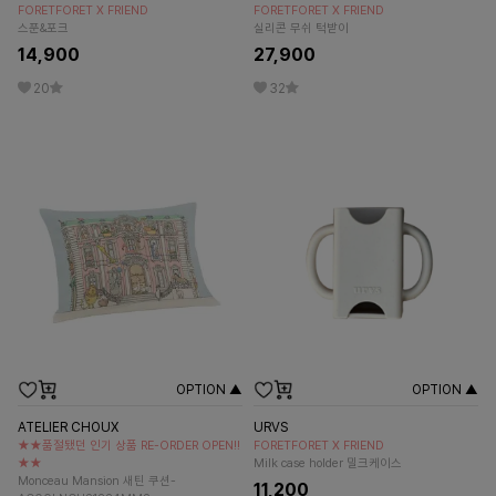
FORETFORET X FRIEND
FORETFORET X FRIEND
스푼&포크
실리콘 무쉬 턱받이
14,900
27,900
20
32
OPTION ▲
OPTION ▲
ATELIER CHOUX
URVS
★★품절됐던 인기 상품 RE-ORDER OPEN!!
FORETFORET X FRIEND
★★
Milk case holder 밀크케이스
Monceau Mansion 새틴 쿠션-
11,200