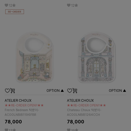
12
12
OPTION ▲
OPTION ▲
ATELIER CHOUX
ATELIER CHOUX
★★RE-ORDER OPEN!!★★
★★RE-ORDER OPEN!!★★
French Bedroom 턱받이-
Chateau Choux 턱받이-
AC00LNBIB1196FBR
AC00LNBIB1264CCH
78,000
78,000
13
19