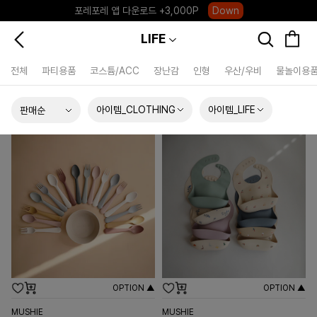
포레포레 앱 다운로드 +3,000P
Down
하우스오브캐러셀, 국내단독 프리오더(~8/10)
Click
LIFE
전체
파티용품
코스튬/ACC
장난감
인형
우산/우비
물놀이용
아이템_CLOTHING
아이템_LIFE
OPTION ▲
OPTION ▲
MUSHIE
MUSHIE