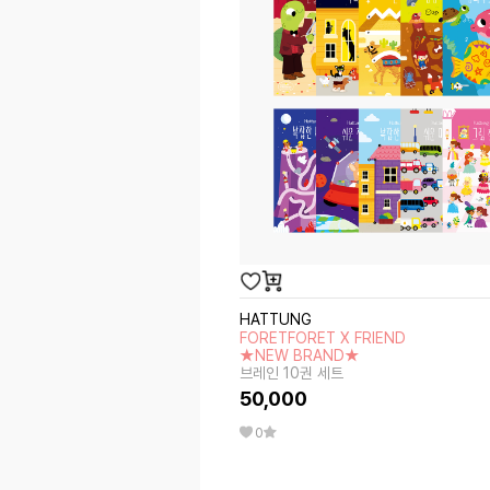
HATTUNG
FORETFORET X FRIEND
★NEW BRAND★
브레인 10권 세트
50,000
0