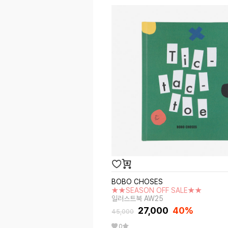
BOBO CHOSES
★★SEASON OFF SALE★★
일러스트북 AW25
27,000
40%
45,000
0