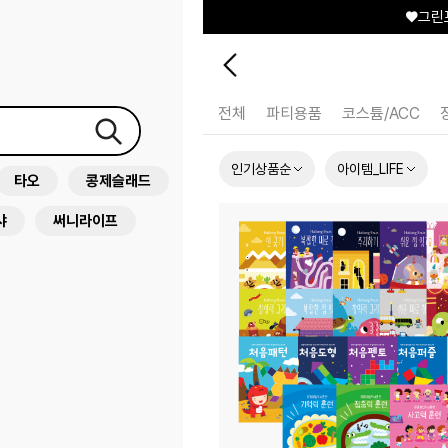
♥그린
+
전체
파티용품
코스튬/ACC
인기상품순
아이템_LIFE
타오
콩제슬래드
샤
써니라이프