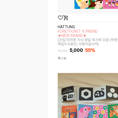
HATTUNG
FORETFORET X FRIEND
★NEW BRAND★
[균일가]하뚱 두뇌 발달 워크북 모음 (하뚱
매일두뇌훈련, 하뚱처음수학)
5,000
55
%
11,000
5