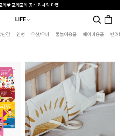
포레♥ 포레포레 공식 리세일 마켓
100P
매일매일 출석체크📅
LIFE
장난감
인형
우산/우비
물놀이용품
베이비용품
반려동물용품