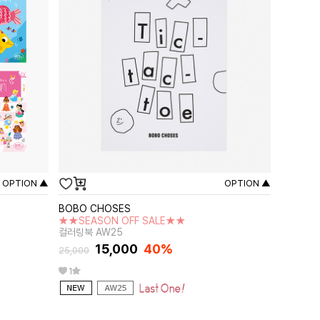
OPTION ▲
OPTION ▲
BOBO CHOSES
★★SEASON OFF SALE★★
컬러링북 AW25
15,000
40%
25,000
1