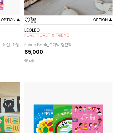
OPTION ▲
OPTION ▲
LEOLEO
FORETFORET X FRIEND
브레인, 하뚱
Fabric Book_오가닉 헝겊책
65,000
4