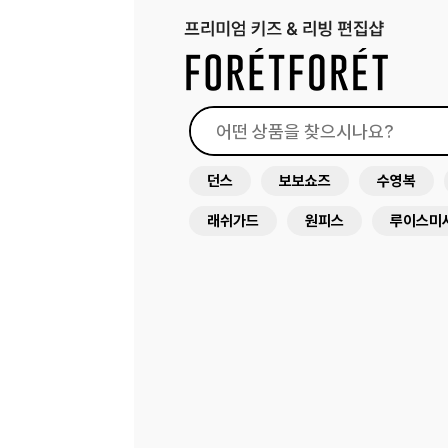
던스
보보쇼즈
수영복
래쉬가드
원피스
루이스미
아뜰리에슈