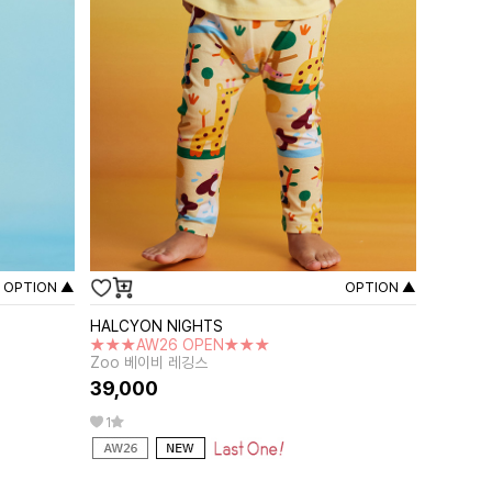
OPTION ▲
OPTION ▲
HALCYON NIGHTS
★★★AW26 OPEN★★★
Zoo 베이비 레깅스
39,000
1