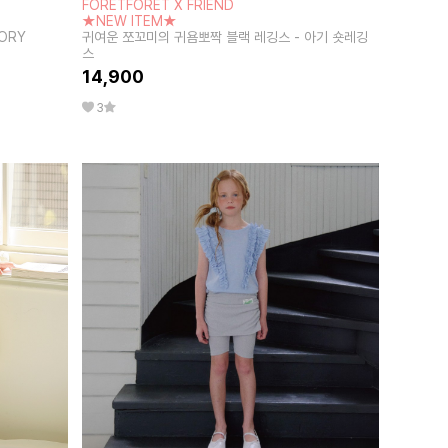
FORETFORET X FRIEND
★NEW ITEM★
IVORY
귀여운 쪼꼬미의 귀욤뽀짝 블랙 레깅스 - 아기 숏레깅
스
14,900
3