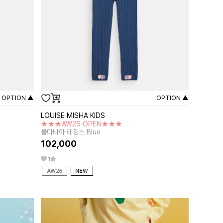
OPTION ▲
OPTION ▲
LOUISE MISHA KIDS
★★★AW26 OPEN★★★
몰다비아 레깅스 Blue
102,000
1