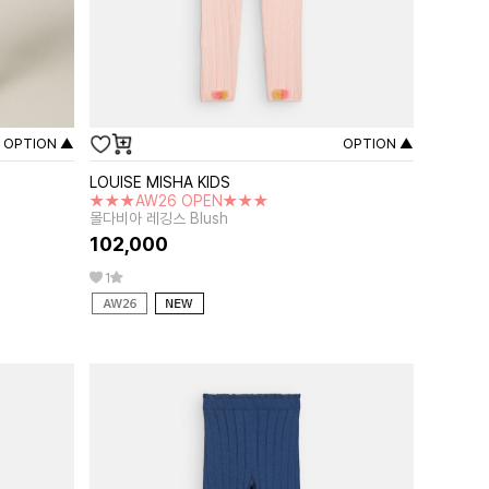
OPTION ▲
OPTION ▲
LOUISE MISHA KIDS
★★★AW26 OPEN★★★
몰다비아 레깅스 Blush
102,000
1