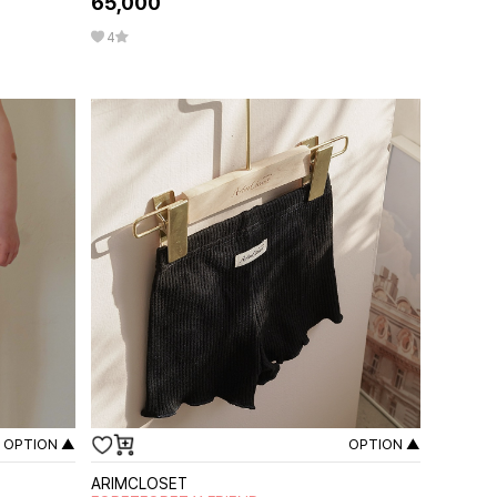
65,000
4
OPTION ▲
OPTION ▲
ARIMCLOSET