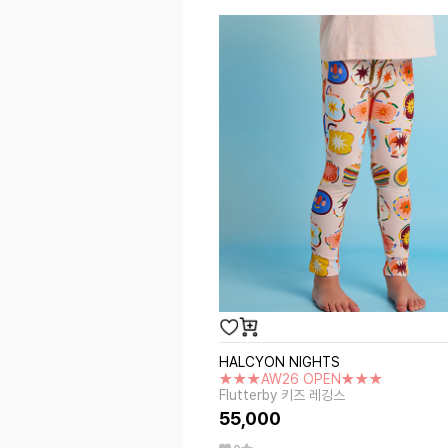
HALCYON NIGHTS
★★★AW26 OPEN★★★
Flutterby 키즈 레깅스
55,000