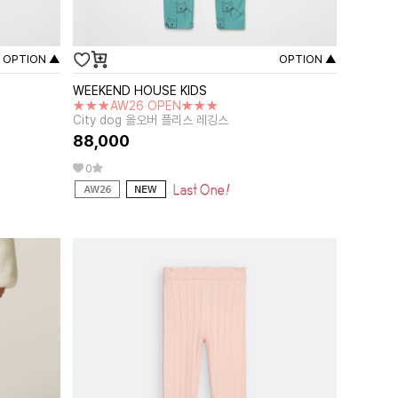
OPTION ▲
OPTION ▲
WEEKEND HOUSE KIDS
★★★AW26 OPEN★★★
City dog 올오버 플리스 레깅스
88,000
0