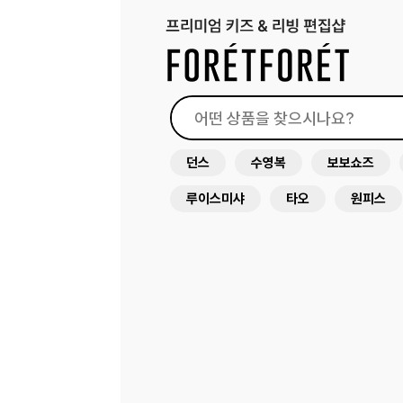
던스
수영복
보보쇼즈
루이스미샤
타오
원피스
드레스
미미앤룰라