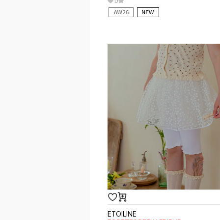
0
ETOILINE