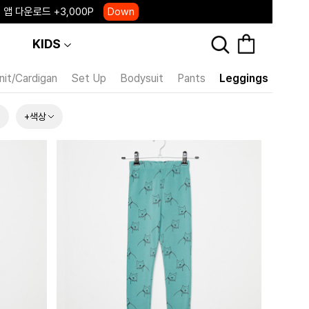
, 국내단독 프리오더(~8/10)
Click
KIDS
nit/Cardigan
Set Up
Bodysuit
Pants
Leggings
Skirt
+색상