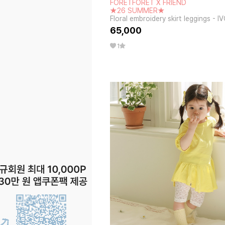
FORETFORET X FRIEND
★26 SUMMER★
Floral embroidery skirt leggings - 
65,000
1