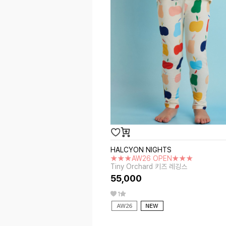
HALCYON NIGHTS
★★★AW26 OPEN★★★
Tiny Orchard 키즈 레깅스
55,000
1