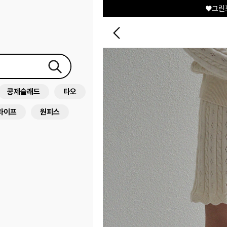
+
콩제슬래드
타오
라이프
원피스