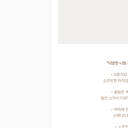
"다양한 니팅
• 코튼10
소프트한 터치감
• 슬림한
밑단 스카시 디테
• 허리에
스탠다드
• 소프