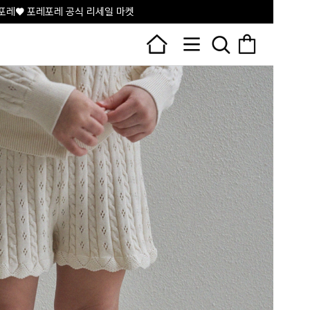
100P
매일매일 출석체크📅