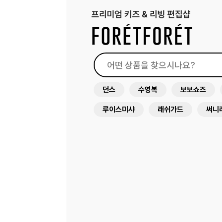
던스
수영복
보보쇼즈
루이스미샤
래쉬가드
써니
드레스